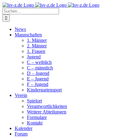
Zum
Inhalt
Suche
springen
nach:
News
Mannschaften
1. Männer
2. Männer
1. Frauen
Jugend
C – weiblich
C – männlich
D – Jugend
E – Jugend
F – Jugend
Kindergartensport
Verein
Spielort
Verantwortlichkeiten
Weitere Abteilungen
Formulare
Kontakt
Kalender
Forum