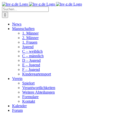
Zum
Inhalt
Suche
springen
nach:
News
Mannschaften
1. Männer
2. Männer
1. Frauen
Jugend
C – weiblich
C – männlich
D – Jugend
E – Jugend
F – Jugend
Kindergartensport
Verein
Spielort
Verantwortlichkeiten
Weitere Abteilungen
Formulare
Kontakt
Kalender
Forum